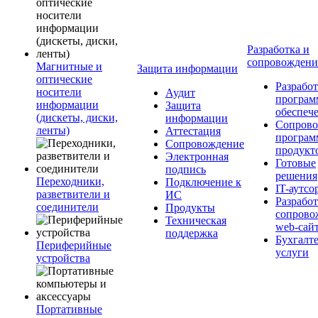
Разработка и
сопровожден
Магнитные и
Защита информации
оптические
Разработ
носители
Аудит
програм
информации
Защита
обеспеч
(дискеты, диски,
информации
Сопрово
ленты)
Аттестация
програ
Сопровождение
продукт
Электронная
Готовые
подпись
решения
Переходники,
Подключение к
IT-аутсо
разветвители и
ИС
Разработ
соединители
Продукты
сопрово
Техническая
web-сай
поддержка
Бухгалт
Периферийные
услуги
устройства
Портативные