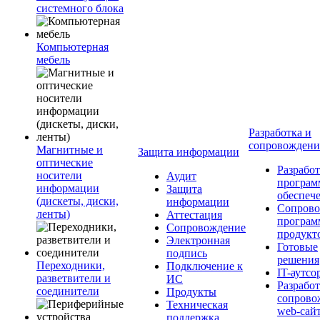
системного блока
Компьютерная
мебель
Разработка и
сопровожден
Магнитные и
Защита информации
оптические
Разработ
носители
Аудит
програм
информации
Защита
обеспеч
(дискеты, диски,
информации
Сопрово
ленты)
Аттестация
програ
Сопровождение
продукт
Электронная
Готовые
подпись
решения
Переходники,
Подключение к
IT-аутсо
разветвители и
ИС
Разработ
соединители
Продукты
сопрово
Техническая
web-сай
поддержка