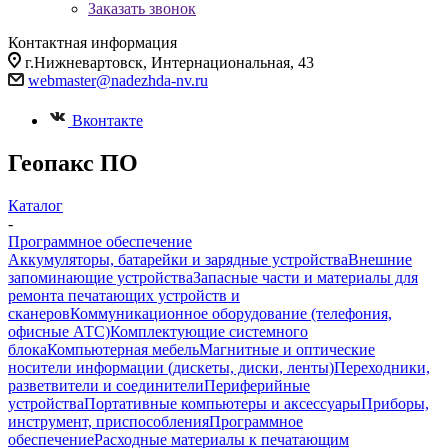
Заказать звонок
Контактная информация
г.Нижневартовск, Интернациональная, 43
webmaster@nadezhda-nv.ru
Вконтакте
Геопакс ПО
Каталог
-
Программное обеспечение
Аккумуляторы, батарейки и зарядные устройства
Внешние
запоминающие устройства
Запасные части и материалы для
ремонта печатающих устройств и
сканеров
Коммуникационное оборудование (телефония,
офисные АТС)
Комплектующие системного
блока
Компьютерная мебель
Магнитные и оптические
носители информации (дискеты, диски, ленты)
Переходники,
разветвители и соединители
Периферийные
устройства
Портативные компьютеры и аксессуары
Приборы,
инструмент, приспособления
Программное
обеспечение
Расходные материалы к печатающим