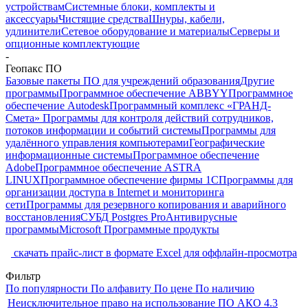
устройствам
Системные блоки, комплекты и
аксессуары
Чистящие средства
Шнуры, кабели,
удлинители
Сетевое оборудование и материалы
Серверы и
опционные комплектующие
-
Геопакс ПО
Базовые пакеты ПО для учреждений образования
Другие
программы
Программное обеспечение ABBYY
Программное
обеспечение Autodesk
Программный комплекс «ГРАНД-
Смета»
Программы для контроля действий сотрудников,
потоков информации и событий системы
Программы для
удалённого управления компьютерами
Географические
информационные системы
Программное обеспечение
Adobe
Программное обеспечение ASTRA
LINUX
Программное обеспечение фирмы 1С
Программы для
организации доступа в Internet и мониторинга
сети
Программы для резервного копирования и аварийного
восстановления
СУБД Postgres Pro
Антивирусные
программы
Microsoft Программные продукты
скачать прайс-лист в формате Excel для оффлайн-просмотра
Фильтр
По популярности
По алфавиту
По цене
По наличию
Неисключительное право на использование ПО АКО 4.3