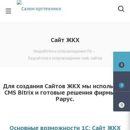
Сайт ЖКХ
Разработка и сопровождение ПО
-
Разработка и сопровождение web-сайтов
0
Для создания Сайтов ЖКХ мы используем
0
CMS Bitrix и готовые решения фирмы 1С-
Рарус.
0
Основные возможности 1С: Сайт ЖКХ