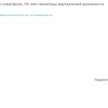
 смартфона, ПК или гарнитуры виртуальной реальности.
=ru&amp;pn=NE5105T018G1-1076F&amp;tab=ov
Подели