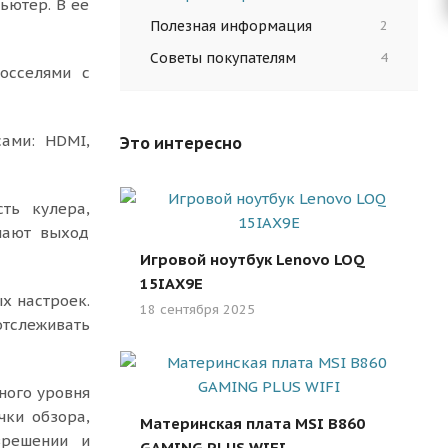
ьютер. В ее
Полезная информация
2
Советы покупателям
4
осселями с
сами: HDMI,
Это интересно
ть кулера,
чают выход
Игровой ноутбук Lenovo LOQ
15IAX9E
х настроек.
18 сентября 2025
отслеживать
ного уровня
чки обзора,
Материнская плата MSI B860
зрешении и
GAMING PLUS WIFI