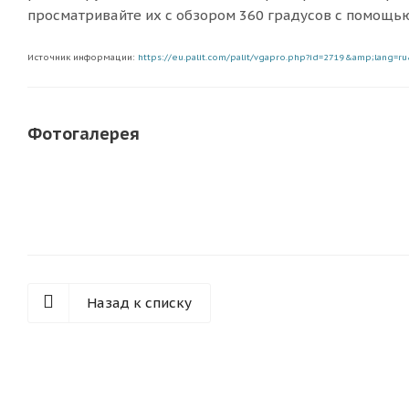
просматривайте их с обзором 360 градусов с помощью
Источник информации:
https://eu.palit.com/palit/vgapro.php?id=2719&amp;lang
Фотогалерея
Назад к списку