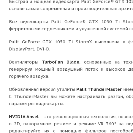
Быстрая и мощная видеокарта Palit GeForce® GTX 10
основе самая современная и производительная архит
Все видеокарты Palit GeForce® GTX 1050 Ti Sto
ферритовыми сердечниками и улучшенной системой ш
Palit GeForce GTX 1050 Ti StormX выполнена в ф
DisplayPort, DVI-D.
Вентиляторы
TurboFan Blade
, основанные на тех
генерируя мощный воздушный поток и высокое да
горячего воздуха.
Обновленная версия утилиты
Palit ThunderMaster
имее
С ThunderMaster вы можете настраивать разгон, об
параметры видеокарты.
NVIDIA Ansel
– это революционная технология, позв
в 2D, панорамном режиме и режиме VR 360° на вид
редактируйте их с помощью фильтров постобра