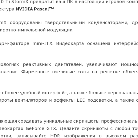
50 Ti StormX превратит ваш ПК в настоящий игровой комп
ектура
NVIDIA Pascal™
.
rmX оборудованы твердотельными конденсаторами, др
иротно-импульсной модуляции.
орм-факторе mini-ITX. Видеокарта оснащена интерфей
нологиях реактивных двигателей, увеличивают мощнос
вление. Фирменные пчелиные соты на решетке облег
т более удобный интерфейс, а также больше персональны
ороты вентиляторов и эффекты LED подсветки, а также 
оляющая создавать уникальные скриншоты профессиональ
еокартах GeForce GTX. Делайте скриншоты с любой то
ботки, записывайте HDR изображения в высоком ра