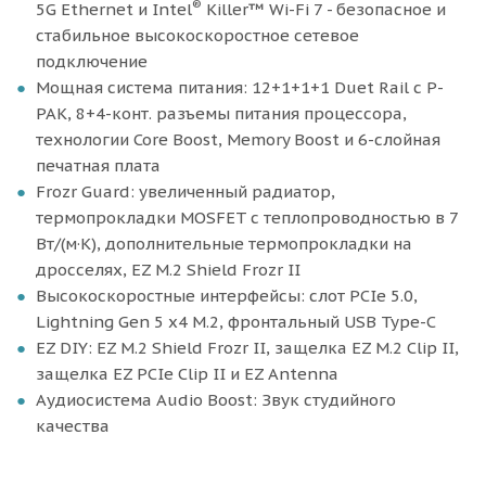
®
5G Ethernet и Intel
Killer™ Wi-Fi 7 - безопасное и
стабильное высокоскоростное сетевое
подключение
Мощная система питания: 12+1+1+1 Duet Rail с P-
PAK, 8+4-конт. разъемы питания процессора,
технологии Core Boost, Memory Boost и 6-слойная
печатная плата
Frozr Guard: увеличенный радиатор,
термопрокладки MOSFET с теплопроводностью в 7
Вт/(м·K), дополнительные термопрокладки на
дросселях, EZ M.2 Shield Frozr II
Высокоскоростные интерфейсы: слот PCIe 5.0,
Lightning Gen 5 x4 M.2, фронтальный USB Type-C
EZ DIY: EZ M.2 Shield Frozr II, защелка EZ M.2 Clip II,
защелка EZ PCIe Clip II и EZ Antenna
Аудиосистема Audio Boost: Звук студийного
качества