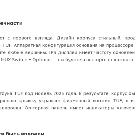
речности
ет с первого взгляда. Дизайн корпуса стильный, про
 TUF. Аппаратная конфигурация основана на процессоре 
ите любые вершины. IPS дисплей имеет частоту обновлени
MUX Switch + Optimus — вы будете в восторге от каждого
тбука TUF под модель 2023 года. В результате, корпус б
ерхнюю крышку украшает фирменный логотип TUF, в из
равировки. Сенсорная панель имеет индикаторы ключе
ся быть впереди