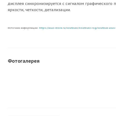
дисплея синхронизируется с сигналом графического 
яркости, четкости, детализации.
Источник информации:
https://asus-store.ru/noutbuki/noutbuki-rog/noutbuk-asus-t
Фотогалерея