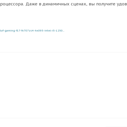
процессора. Даже в динамичных сценах, вы получите удов
uf-gaming-f17-fx707zc4-hx095-intel-i5-1250...