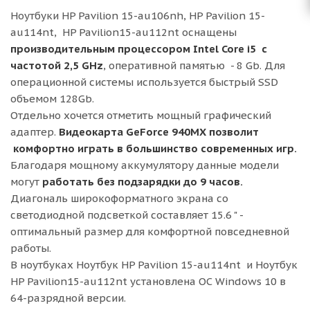
Ноутбуки HP Pavilion 15-au106nh, HP Pavilion 15-
au114nt, HP Pavilion15-au112nt оснащены
производительным процессором Intel Core i5 с
частотой 2,5 GHz
, оперативной памятью - 8 Gb. Для
операционной системы используется быстрый SSD
объемом 128Gb.
Отдельно хочется отметить мощный графический
адаптер.
Видеокарта GeForce 940MX позволит
комфортно играть в большинство современных игр.
Благодаря мощному аккумулятору данные модели
могут
работать без подзарядки до 9 часов.
Диагональ широкоформатного экрана со
светодиодной подсветкой составляет 15.6 " -
оптимальный размер для комфортной повседневной
работы.
В ноутбуках Ноутбук HP Pavilion 15-au114nt и Ноутбук
HP Pavilion15-au112nt установлена ОС Windows 10 в
64-разрядной версии.