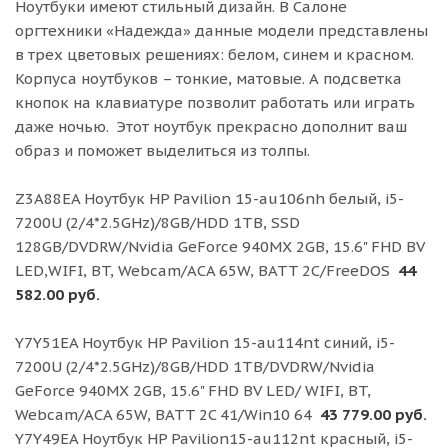
Ноутбуки имеют стильный дизайн. В Салоне
оргтехники «Надежда» данные модели представлены
в трех цветовых решениях: белом, синем и красном.
Корпуса ноутбуков – тонкие, матовые. А подсветка
кнопок на клавиатуре позволит работать или играть
даже ночью. Этот ноутбук прекрасно дополнит ваш
образ и поможет выделиться из толпы.
Z3A88EA Ноутбук HP Pavilion 15-au106nh белый, i5-
7200U (2/4*2.5GHz)/8GB/HDD 1TB, SSD
128GB/DVDRW/Nvidia GeForce 940MX 2GB, 15.6" FHD BV
LED,WIFI, BT, Webcam/ACA 65W, BATT 2C/FreeDOS
44
582.00 руб.
Y7Y51EA Ноутбук HP Pavilion 15-au114nt синий, i5-
7200U (2/4*2.5GHz)/8GB/HDD 1TB/DVDRW/Nvidia
GeForce 940MX 2GB, 15.6" FHD BV LED/ WIFI, BT,
Webcam/ACA 65W, BATT 2C 41/Win10 64
43 779.00 руб.
Y7Y49EA Ноутбук HP Pavilion15-au112nt красный, i5-