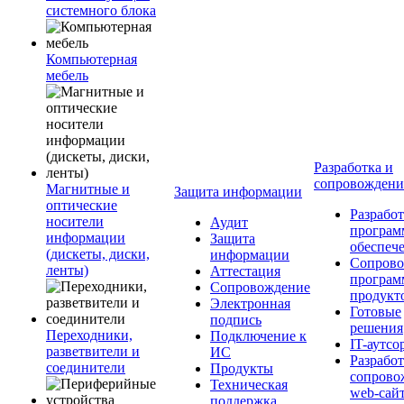
системного блока
Компьютерная
мебель
Разработка и
сопровожден
Магнитные и
Защита информации
оптические
Разработ
носители
Аудит
програм
информации
Защита
обеспеч
(дискеты, диски,
информации
Сопрово
ленты)
Аттестация
програ
Сопровождение
продукт
Электронная
Готовые
подпись
решения
Переходники,
Подключение к
IT-аутсо
разветвители и
ИС
Разработ
соединители
Продукты
сопрово
Техническая
web-сай
поддержка