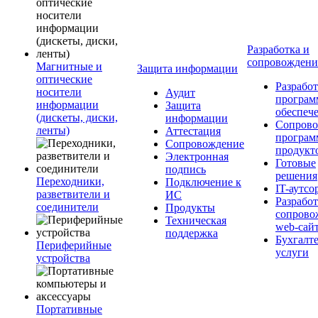
Разработка и
сопровожден
Магнитные и
Защита информации
оптические
Разработ
носители
Аудит
програм
информации
Защита
обеспеч
(дискеты, диски,
информации
Сопрово
ленты)
Аттестация
програ
Сопровождение
продукт
Электронная
Готовые
подпись
решения
Переходники,
Подключение к
IT-аутсо
разветвители и
ИС
Разработ
соединители
Продукты
сопрово
Техническая
web-сай
поддержка
Бухгалт
Периферийные
услуги
устройства
Портативные