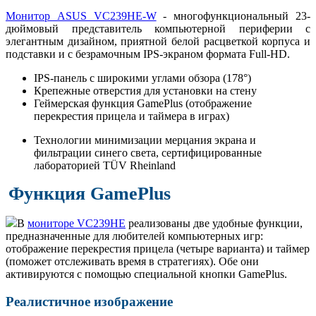
Монитор ASUS VC239HE-W
- многофункциональный 23-
дюймовый представитель компьютерной периферии с
элегантным дизайном, приятной белой расцветкой корпуса и
подставки и с безрамочным IPS-экраном формата Full-HD.
IPS-панель с широкими углами обзора (178°)
Крепежные отверстия для установки на стену
Геймерская функция GamePlus (отображение
перекрестия прицела и таймера в играх)
Технологии минимизации мерцания экрана и
фильтрации синего света, сертифицированные
лабораторией TÜV Rheinland
Функция GamePlus
В
мониторе VC239HE
реализованы две удобные функции,
предназначенные для любителей компьютерных игр:
отображение перекрестия прицела (четыре варианта) и таймер
(поможет отслеживать время в стратегиях). Обе они
активируются с помощью специальной кнопки GamePlus.
Реалистичное изображение