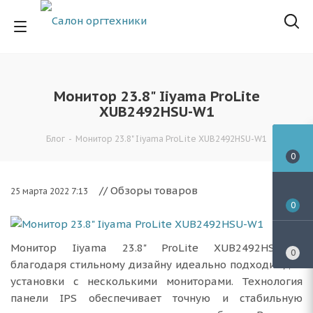
Монитор 23.8" Iiyama ProLite
XUB2492HSU-W1
Блог
-
Монитор 23.8" Iiyama ProLite XUB2492HSU-W1
0
// Обзоры товаров
25 марта 2022 7:13
0
Монитор Iiyama 23.8" ProLite XUB2492HSU-W1
0
благодаря стильному дизайну идеально подходит для
установки с несколькими мониторами. Технология
панели IPS обеспечивает точную и стабильную