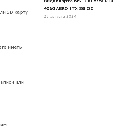
Видеокарта MSI GeForce RTX
4060 AERO ITX 8G OC
ли SD карту
21 августа 2024
ете иметь
записи или
лям