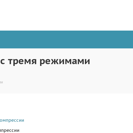
0 с тремя режимами
ии
мпрессии