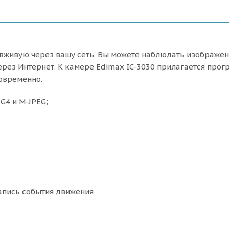
вживую через вашу сеть. Вы можете наблюдать изображени
через Интернет. К камере Edimax IC-3030 прилагается про
овременно.
G4 и M-JPEG;
пись события движения