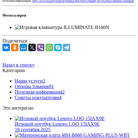
Источник информации:
http://www.bloody.com/ru/product.php?pid=11&amp;id=192#full-features-container
Фотогалерея
Поделиться
Назад к списку
Категории
Наши услуги
2
Обзоры товаров
81
Полезная информация
2
Советы покупателям
4
Это интересно
Игровой ноутбук Lenovo LOQ 15IAX9E
18 сентября 2025