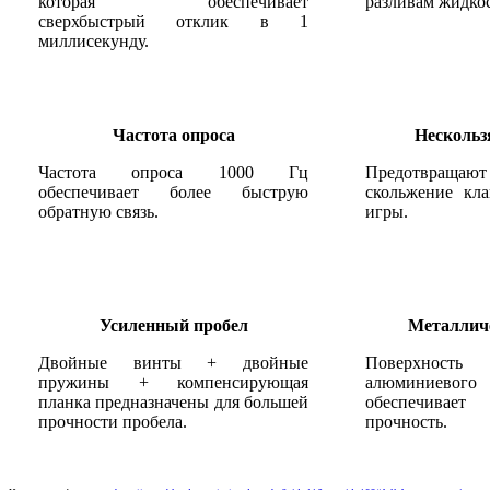
которая обеспечивает
разливам жидко
сверхбыстрый отклик в 1
миллисекунду.
Частота опроса
Несколь
Частота опроса 1000 Гц
Предотвраща
обеспечивает более быструю
скольжение кл
обратную связь.
игры.
Усиленный пробел
Металлич
Двойные винты + двойные
Поверхность
пружины + компенсирующая
алюминиевог
планка предназначены для большей
обеспечивает
прочности пробела.
прочность.