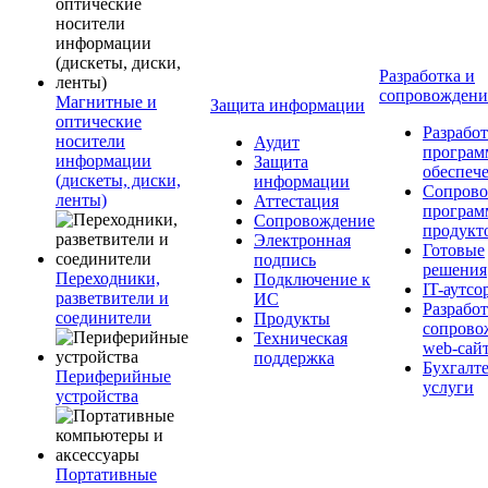
Разработка и
сопровожден
Магнитные и
Защита информации
оптические
Разработ
носители
Аудит
програм
информации
Защита
обеспеч
(дискеты, диски,
информации
Сопрово
ленты)
Аттестация
програ
Сопровождение
продукт
Электронная
Готовые
подпись
решения
Переходники,
Подключение к
IT-аутсо
разветвители и
ИС
Разработ
соединители
Продукты
сопрово
Техническая
web-сай
поддержка
Бухгалт
Периферийные
услуги
устройства
Портативные