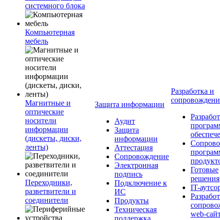
системного блока
Компьютерная
мебель
Разработка и
сопровожден
Магнитные и
Защита информации
оптические
Разработ
носители
Аудит
програм
информации
Защита
обеспеч
(дискеты, диски,
информации
Сопрово
ленты)
Аттестация
програ
Сопровождение
продукт
Электронная
Готовые
подпись
решения
Переходники,
Подключение к
IT-аутсо
разветвители и
ИС
Разработ
соединители
Продукты
сопрово
Техническая
web-сай
поддержка