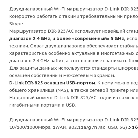
Двухдиапазонный Wi-Fi маршрутизатор D-Link DIR-82
комфортно работать с такими требовательными прило
Skype.
Маршрутизатор DIR-825/AC использует новейший станд
диапазон 2.4 GHz, и более «современный» 5 GHz,
испо
техники. Охват двух диапазонов обеспечивает стаби
характеристика особенно актуальна в многоэтажных до
диапазон 2.4 GHz забит, а этот позволяет занимать бо
Для защиты данных используются стандарты шифрован
оснащен собственным межсетевым экраном.
D-Link DIR-825 оснащен USB-портом
. К нему можно п
общего хранилища (NAS), а также сетевой принтер ил
На данный момент D-Link DIR-825/AC - одни из самых
гигабитными портами и USB.
Двухдиапазонный Wi-Fi маршрутизатор D-Link DIR-825/A
10/100/1000Mbps, 1WAN, 802.11a/g /n /ac, USB, 3G)
3 16