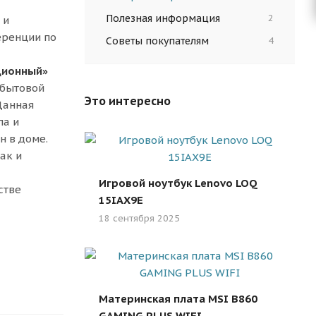
Полезная информация
2
ь
и
еренции по
Советы покупателям
4
ционный»
 бытовой
Это интересно
Данная
па и
н в доме.
ак и
Игровой ноутбук Lenovo LOQ
стве
15IAX9E
18 сентября 2025
Материнская плата MSI B860
GAMING PLUS WIFI