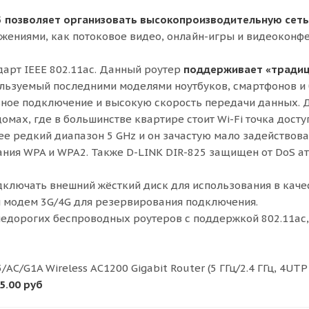
5
позволяет организовать
высокопроизводительную сет
жениями, как потоковое видео, онлайн-игры и видеоконф
арт IEEE 802.11ac. Данный роутер
поддерживает «тради
льзуемый последними моделями ноутбуков, смартфонов и
льное подключение и высокую скорость передачи данных. 
мах, где в большинстве квартире стоит Wi-Fi точка досту
лее редкий диапазон 5 GHz и он зачастую мало задействова
ия WPA и WPA2. Также D-LINK DIR-825 защищен от DoS ат
одключать внешний жёсткий диск для использования в каче
и модем 3G/4G для резервирования подключения.
 недорогих беспроводных роутеров с поддержкой 802.11ac,
C/G1A Wireless AC1200 Gigabit Router (5 ГГц/2.4 ГГц, 4UTP
5.00 руб