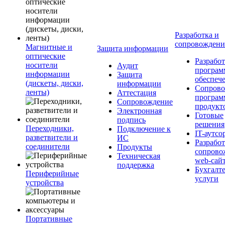
Разработка и
сопровожден
Магнитные и
Защита информации
оптические
Разработ
носители
Аудит
програм
информации
Защита
обеспеч
(дискеты, диски,
информации
Сопрово
ленты)
Аттестация
програ
Сопровождение
продукт
Электронная
Готовые
подпись
решения
Переходники,
Подключение к
IT-аутсо
разветвители и
ИС
Разработ
соединители
Продукты
сопрово
Техническая
web-сай
поддержка
Бухгалт
Периферийные
услуги
устройства
Портативные