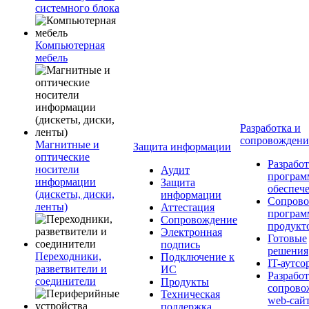
системного блока
Компьютерная
мебель
Разработка и
сопровожден
Магнитные и
Защита информации
оптические
Разработ
носители
Аудит
програм
информации
Защита
обеспеч
(дискеты, диски,
информации
Сопрово
ленты)
Аттестация
програ
Сопровождение
продукт
Электронная
Готовые
подпись
решения
Переходники,
Подключение к
IT-аутсо
разветвители и
ИС
Разработ
соединители
Продукты
сопрово
Техническая
web-сай
поддержка