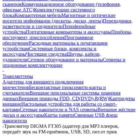
сканеров
Коммуникационное оборудование (телефония,
офисные АТС)
Комплектующие системного
блока
Компьютерная мебель
Магнитные и оптические
носители информации (дискеты, диски, ленты)
Переходники,
разветвители и соединители
Периферийные
устройства
Портативные компьютеры и аксессуары
Приборы,
инструмент, приспособления
Программное
обеспечение
Расходные материалы к печатающим
устройствам
Системные блоки, комплекты и
аксессуары
Чистящие средства
Шнуры, кабели,
удлинители
Сетевое оборудование и материалы
Серверы и
опционные комплектующие
-
Трансмиттеры
Адаптеры для внешнего подключения
винчестеров
Бесконтактные проксимити-карты и
считыватели
Внешние персональные системы хранения
данных
Внешние приводы FDD, CD(DVD)-R(RW)
Картридеры
внешние
Настольные устройства для работы со смарт-
картами
Сетевые накопители и NAS серверы
Внешние жёсткие
диски и аксессуары
Карты памяти
Сменные USB флеш
накопители
-
Трансмитер DIGMA FT305 (адаптер для MP3 плееров,
передаёт звук на FM-приёмник, USB, SD, пит.от прик