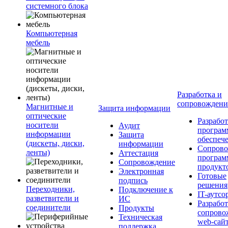
системного блока
Компьютерная
мебель
Разработка и
сопровожден
Магнитные и
Защита информации
оптические
Разработ
носители
Аудит
програм
информации
Защита
обеспеч
(дискеты, диски,
информации
Сопрово
ленты)
Аттестация
програ
Сопровождение
продукт
Электронная
Готовые
подпись
решения
Переходники,
Подключение к
IT-аутсо
разветвители и
ИС
Разработ
соединители
Продукты
сопрово
Техническая
web-сай
поддержка