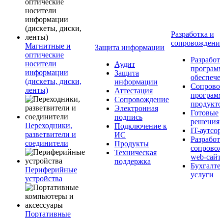
Разработка и
сопровожден
Магнитные и
Защита информации
оптические
Разработ
носители
Аудит
програм
информации
Защита
обеспеч
(дискеты, диски,
информации
Сопрово
ленты)
Аттестация
програ
Сопровождение
продукт
Электронная
Готовые
подпись
решения
Переходники,
Подключение к
IT-аутсо
разветвители и
ИС
Разработ
соединители
Продукты
сопрово
Техническая
web-сай
поддержка
Бухгалт
Периферийные
услуги
устройства
Портативные