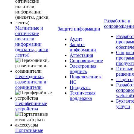
Разработка и
сопровожден
Магнитные и
Защита информации
оптические
Разработ
носители
Аудит
програм
информации
Защита
обеспеч
(дискеты, диски,
информации
Сопрово
ленты)
Аттестация
програ
Сопровождение
продукт
Электронная
Готовые
подпись
решения
Переходники,
Подключение к
IT-аутсо
разветвители и
ИС
Разработ
соединители
Продукты
сопрово
Техническая
web-сай
поддержка
Бухгалт
Периферийные
услуги
устройства
Портативные