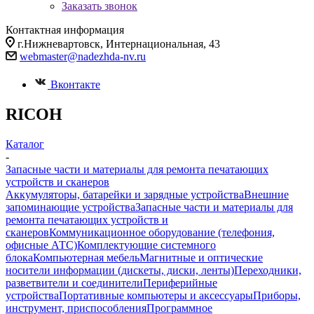
Заказать звонок
Контактная информация
г.Нижневартовск, Интернациональная, 43
webmaster@nadezhda-nv.ru
Вконтакте
RICOH
Каталог
-
Запасные части и материалы для ремонта печатающих
устройств и сканеров
Аккумуляторы, батарейки и зарядные устройства
Внешние
запоминающие устройства
Запасные части и материалы для
ремонта печатающих устройств и
сканеров
Коммуникационное оборудование (телефония,
офисные АТС)
Комплектующие системного
блока
Компьютерная мебель
Магнитные и оптические
носители информации (дискеты, диски, ленты)
Переходники,
разветвители и соединители
Периферийные
устройства
Портативные компьютеры и аксессуары
Приборы,
инструмент, приспособления
Программное