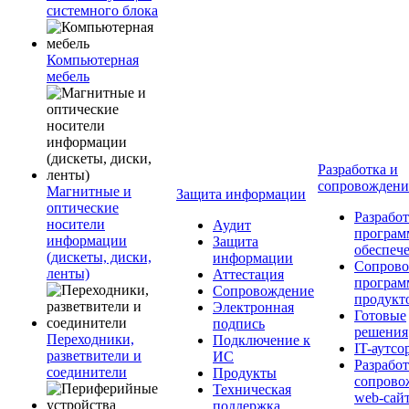
системного блока
Компьютерная
мебель
Разработка и
сопровожден
Магнитные и
Защита информации
оптические
Разработ
носители
Аудит
програм
информации
Защита
обеспеч
(дискеты, диски,
информации
Сопрово
ленты)
Аттестация
програ
Сопровождение
продукт
Электронная
Готовые
подпись
решения
Переходники,
Подключение к
IT-аутсо
разветвители и
ИС
Разработ
соединители
Продукты
сопрово
Техническая
web-сай
поддержка