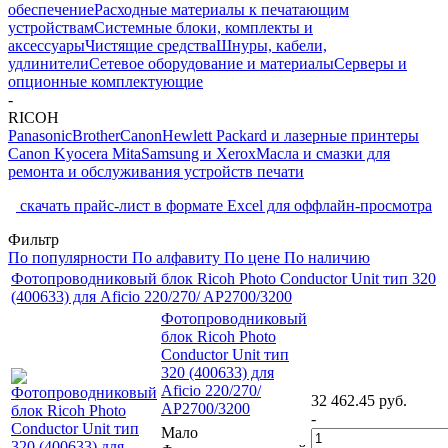
обеспечение
Расходные материалы к печатающим
устройствам
Системные блоки, комплекты и
аксессуары
Чистящие средства
Шнуры, кабели,
удлинители
Сетевое оборудование и материалы
Серверы и
опционные комплектующие
-
RICOH
Panasonic
Brother
Canon
Hewlett Packard и лазерные принтеры
Canon
Kyocera Mita
Samsung и Xerox
Масла и смазки для
ремонта и обслуживания устройств печати
скачать прайс-лист в формате Excel для оффлайн-просмотра
Фильтр
По популярности
По алфавиту
По цене
По наличию
Фотопроводниковый блок Ricoh Photo Conductor Unit тип 320
(400633) для Aficio 220/270/ AP2700/3200
Фотопроводниковый
блок Ricoh Photo
Conductor Unit тип
320 (400633) для
Aficio 220/270/
32 462.45
руб.
AP2700/3200
-
Мало