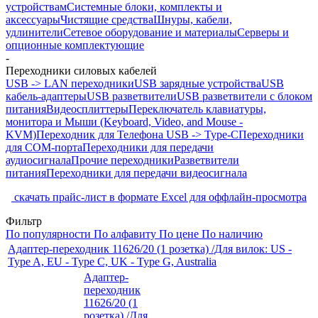
устройствам
Системные блоки, комплекты и
аксессуары
Чистящие средства
Шнуры, кабели,
удлинители
Сетевое оборудование и материалы
Серверы и
опционные комплектующие
-
Переходники силовых кабелей
USB -> LAN переходники
USB зарядные устройства
USB
кабель-адаптеры
USB разветвители
USB разветвители с блоком
питания
Видеосплиттеры
Переключатель клавиатуры,
монитора и Мыши (Keyboard, Video, and Mouse -
KVM)
Переходник для Телефона USB -> Type-C
Переходники
для COM-порта
Переходники для передачи
аудиосигнала
Прочие переходники
Разветвители
питания
Переходники для передачи видеосигнала
скачать прайс-лист в формате Excel для оффлайн-просмотра
Фильтр
По популярности
По алфавиту
По цене
По наличию
Адаптер-переходник 11626/20 (1 розетка) /Для вилок: US -
Type A, EU - Type C, UK - Type G, Australia
Адаптер-
переходник
11626/20 (1
розетка) /Для