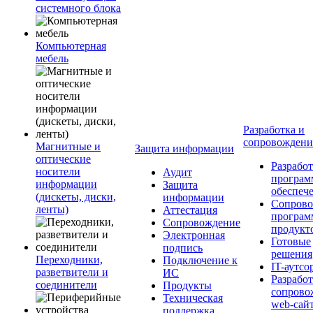
системного блока
Компьютерная
мебель
Разработка и
сопровожден
Магнитные и
Защита информации
оптические
Разработ
носители
Аудит
програм
информации
Защита
обеспеч
(дискеты, диски,
информации
Сопрово
ленты)
Аттестация
програ
Сопровождение
продукт
Электронная
Готовые
подпись
решения
Переходники,
Подключение к
IT-аутсо
разветвители и
ИС
Разработ
соединители
Продукты
сопрово
Техническая
web-сай
поддержка