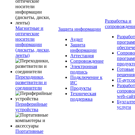
Разработка и
сопровожден
Магнитные и
Защита информации
оптические
Разработ
носители
Аудит
програм
информации
Защита
обеспеч
(дискеты, диски,
информации
Сопрово
ленты)
Аттестация
програ
Сопровождение
продукт
Электронная
Готовые
подпись
решения
Переходники,
Подключение к
IT-аутсо
разветвители и
ИС
Разработ
соединители
Продукты
сопрово
Техническая
web-сай
поддержка
Бухгалт
Периферийные
услуги
устройства
Портативные