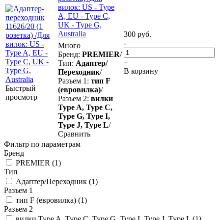
вилок: US - Type
A, EU - Type C,
UK - Type G,
Australia
300
руб.
-
Много
Бренд:
PREMIER
/
+
Тип:
Адаптер/
В корзину
Переходник
/
Разъем 1:
тип F
Быстрый
(евровилка)
/
просмотр
Разъем 2:
вилки
Type A, Type C,
Type G, Type I,
Type J, Type L
/
Сравнить
Фильтр по параметрам
Бренд
PREMIER (
1
)
Тип
Адаптер/Переходник (
1
)
Разъем 1
тип F (евровилка) (
1
)
Разъем 2
вилки Type A, Type C, Type G, Type I, Type J, Type L (
1
)