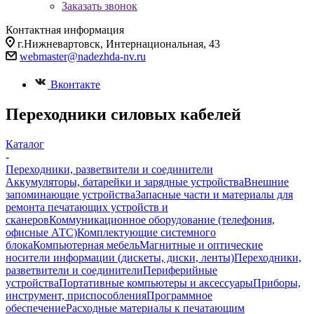
Заказать звонок
Контактная информация
г.Нижневартовск, Интернациональная, 43
webmaster@nadezhda-nv.ru
Вконтакте
Переходники силовых кабелей
Каталог
-
Переходники, разветвители и соединители
Аккумуляторы, батарейки и зарядные устройства
Внешние
запоминающие устройства
Запасные части и материалы для
ремонта печатающих устройств и
сканеров
Коммуникационное оборудование (телефония,
офисные АТС)
Комплектующие системного
блока
Компьютерная мебель
Магнитные и оптические
носители информации (дискеты, диски, ленты)
Переходники,
разветвители и соединители
Периферийные
устройства
Портативные компьютеры и аксессуары
Приборы,
инструмент, приспособления
Программное
обеспечение
Расходные материалы к печатающим