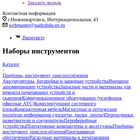
Заказать звонок
Контактная информация
г.Нижневартовск, Интернациональная, 43
webmaster@nadezhda-nv.ru
Вконтакте
Наборы инструментов
Каталог
-
Приборы, инструмент, приспособления
Аккумуляторы, батарейки и зарядные устройства
Внешние
запоминающие устройства
Запасные части и материалы для
ремонта печатающих устройств и
сканеров
Коммуникационное оборудование (телефония,
офисные АТС)
Комплектующие системного
блока
Компьютерная мебель
Магнитные и оптические
носители информации (дискеты, диски, ленты)
Переходники,
разветвители и соединители
Периферийные
устройства
Портативные компьютеры и аксессуары
Приборы,
инструмент, приспособления
Программное
обеспечение
Расходные материалы к печатающим