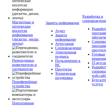
Разработка и
сопровожден
Магнитные и
Защита информации
оптические
Разработ
носители
Аудит
програм
информации
Защита
обеспеч
(дискеты, диски,
информации
Сопрово
ленты)
Аттестация
програ
Сопровождение
продукт
Электронная
Готовые
подпись
решения
Переходники,
Подключение к
IT-аутсо
разветвители и
ИС
Разработ
соединители
Продукты
сопрово
Техническая
web-сай
поддержка
Бухгалт
Периферийные
услуги
устройства
Портативные