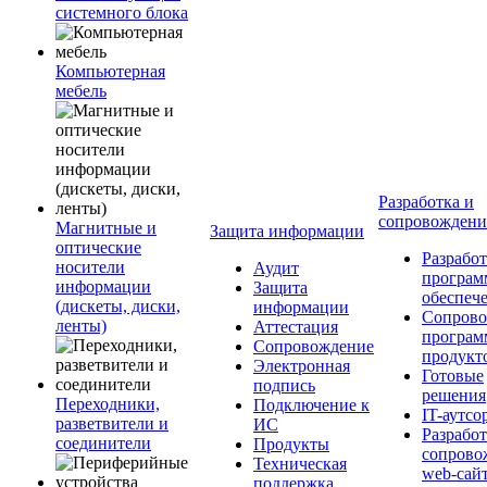
системного блока
Компьютерная
мебель
Разработка и
сопровожден
Магнитные и
Защита информации
оптические
Разработ
носители
Аудит
програм
информации
Защита
обеспеч
(дискеты, диски,
информации
Сопрово
ленты)
Аттестация
програ
Сопровождение
продукт
Электронная
Готовые
подпись
решения
Переходники,
Подключение к
IT-аутсо
разветвители и
ИС
Разработ
соединители
Продукты
сопрово
Техническая
web-сай
поддержка