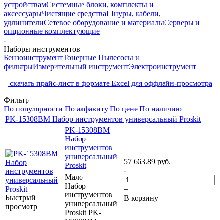
устройствам
Системные блоки, комплекты и
аксессуары
Чистящие средства
Шнуры, кабели,
удлинители
Сетевое оборудование и материалы
Серверы и
опционные комплектующие
-
Наборы инструментов
Бензоинструмент
Тонерные Пылесосы и
фильтры
Измерительный инструмент
Электроинструмент
скачать прайс-лист в формате Excel для оффлайн-просмотра
Фильтр
По популярности
По алфавиту
По цене
По наличию
PK-15308BM Набор инструментов универсальный Proskit
PK-15308BM
Набор
инструментов
универсальный
57 663.89
руб.
Proskit
-
Мало
Набор
+
инструментов
Быстрый
В корзину
универсальный
просмотр
Proskit PK-