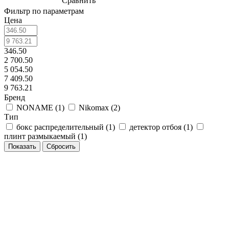
Сравнить
Фильтр по параметрам
Цена
346.50
2 700.50
5 054.50
7 409.50
9 763.21
Бренд
NONAME (
1
)
Nikomax (
2
)
Тип
бокс распределительный (
1
)
детектор отбоя (
1
)
плинт размыкаемый (
1
)
Сбросить