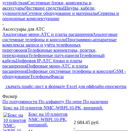
устройствам
Системные блоки, комплекты и
аксессуары
Чистящие средства
Шнуры, кабели,
удлинители
Сетевое оборудование и материалы
Серверы и
опционные комплектующие
-
Аксессуары для АТС
Аналоговые мини-АТС и платы расширения
Аналоговые
системные телефоны и консоли
Программно-аппаратные
комплексы записи и учёта телефонных
переговоров
Телефонные коннекторы, розетки,
переходники
Телефонные патч-панели
Телефонный
кабель
Цифровая IP-АТС блоки и платы
расширения
Цифровые мини-АТС и платы
расширения
Цифровые системные телефоны и консоли
GSM -
оборудование
Телефоны
Факсы
скачать прайс-лист в формате Excel для оффлайн-просмотра
Фильтр
По популярности
По алфавиту
По цене
По наличию
Бокс на 10 плинтов NMC-WBPL10-PK, внешний.
Бокс на 10 плинтов
NMC-WBPL10-PK,
2 684.45
руб.
внешний.
-