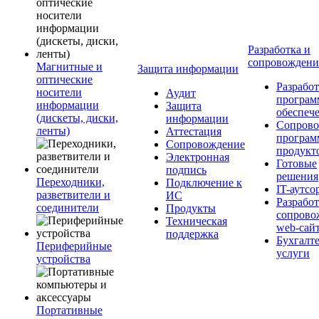
Разработка и
сопровожден
Магнитные и
Защита информации
оптические
Разработ
носители
Аудит
програм
информации
Защита
обеспеч
(дискеты, диски,
информации
Сопрово
ленты)
Аттестация
програ
Сопровождение
продукт
Электронная
Готовые
подпись
решения
Переходники,
Подключение к
IT-аутсо
разветвители и
ИС
Разработ
соединители
Продукты
сопрово
Техническая
web-сай
поддержка
Бухгалт
Периферийные
услуги
устройства
Портативные