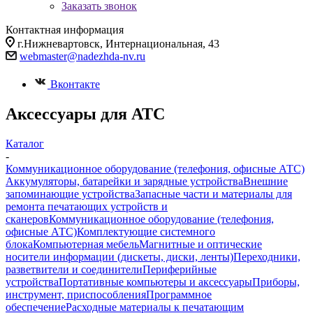
Заказать звонок
Контактная информация
г.Нижневартовск, Интернациональная, 43
webmaster@nadezhda-nv.ru
Вконтакте
Аксессуары для АТС
Каталог
-
Коммуникационное оборудование (телефония, офисные АТС)
Аккумуляторы, батарейки и зарядные устройства
Внешние
запоминающие устройства
Запасные части и материалы для
ремонта печатающих устройств и
сканеров
Коммуникационное оборудование (телефония,
офисные АТС)
Комплектующие системного
блока
Компьютерная мебель
Магнитные и оптические
носители информации (дискеты, диски, ленты)
Переходники,
разветвители и соединители
Периферийные
устройства
Портативные компьютеры и аксессуары
Приборы,
инструмент, приспособления
Программное
обеспечение
Расходные материалы к печатающим