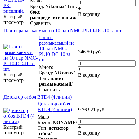
Мало
Бренд:
Nikomax
/ Тип:
+
бокс
В корзину
Быстрый
распределительный
/
просмотр
Сравнить
Плинт размыкаемый на 10 пар NMC-PL10-DC-10 за шт.
Плинт
размыкаемый на
10 пар NMC-
346.50
руб.
PL10-DC-10 за
-
шт.
Много
+
Бренд:
Nikomax
/
Быстрый
В корзину
Тип:
плинт
просмотр
размыкаемый
/
Сравнить
Детектор отбоя BTD4 (4 линии)
Детектор отбоя
BTD4 (4 линии)
9 763.21
руб.
-
Мало
Бренд:
NONAME
/
Быстрый
+
Тип:
детектор
просмотр
В корзину
отбоя
/