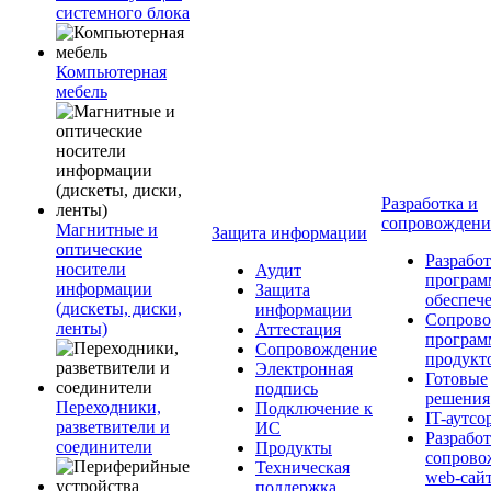
системного блока
Компьютерная
мебель
Разработка и
сопровожден
Магнитные и
Защита информации
оптические
Разработ
носители
Аудит
програм
информации
Защита
обеспеч
(дискеты, диски,
информации
Сопрово
ленты)
Аттестация
програ
Сопровождение
продукт
Электронная
Готовые
подпись
решения
Переходники,
Подключение к
IT-аутсо
разветвители и
ИС
Разработ
соединители
Продукты
сопрово
Техническая
web-сай
поддержка