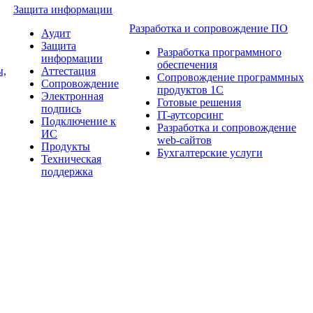
Защита информации
Разработка и сопровождение ПО
Аудит
Защита
Разработка программного
информации
обеспечения
ы,
Аттестация
Сопровождение программных
Сопровождение
продуктов 1С
Электронная
Готовые решения
подпись
IT-аутсорсинг
Подключение к
Разработка и сопровождение
ИС
web-сайтов
Продукты
Бухгалтерские услуги
Техническая
поддержка