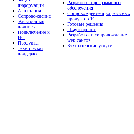
Разработка программного
информации
обеспечения
ы,
Аттестация
Сопровождение программных
Сопровождение
продуктов 1С
Электронная
Готовые решения
подпись
IT-аутсорсинг
Подключение к
Разработка и сопровождение
ИС
web-сайтов
Продукты
Бухгалтерские услуги
Техническая
поддержка